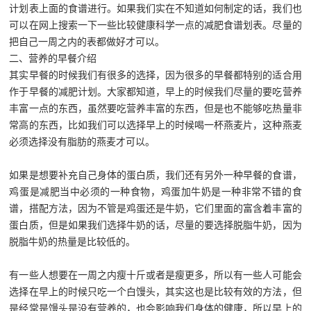
计划表上面的食谱进行。如果我们实在不知道如何制定的话，我们也
可以在网上搜索一下一些比较健康科学一点的减肥食谱划表。尽量的
把自己一周之内的表都做好才可以。
二、营养的早餐介绍
其实早餐的时候我们有很多的选择，因为很多的早餐都特别的适合用
作于早餐的减肥计划。大家都知道，早上的时候我们尽量的要吃营养
丰富一点的东西，虽然要吃营养丰富的东西，但是也不能够吃热量非
常高的东西，比如我们可以选择早上的时候喝一杯燕麦片，这种燕麦
必须选择没有脂肪的燕麦才可以。
如果是想要补充自己身体的蛋白质，我们还有另外一种早餐的食谱，
鸡蛋是减肥当中必须的一种食物，鸡蛋加牛奶是一种非常不错的食
谱，搭配方法，因为不管是鸡蛋还是牛奶，它们里面的富含着丰富的
蛋白质，但是如果我们选择牛奶的话，尽量的要选择脱脂牛奶，因为
脱脂牛奶的热量是比较低的。
有一些人想要在一周之内瘦十斤或者是瘦更多，所以有一些人可能会
选择在早上的时候只吃一个白馒头，其实这也是比较有效的方法，但
是经常是馒头是没有营养的，也会影响我们身体的健康，所以早上的